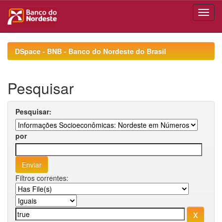
Skip
navigation
DSpace - BNB - Banco do Nordeste do Brasil
Pesquisar
Pesquisar:
por
Filtros correntes: