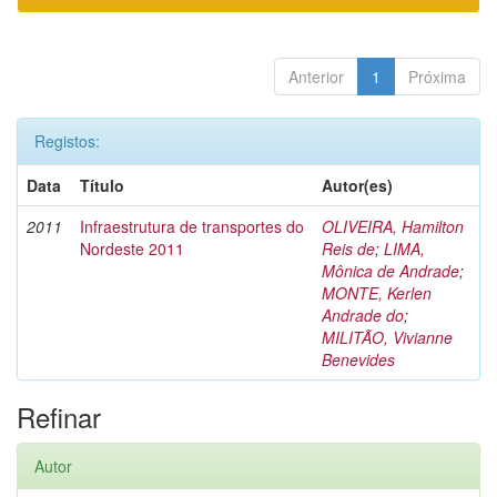
Anterior
1
Próxima
Registos:
Data
Título
Autor(es)
2011
Infraestrutura de transportes do
OLIVEIRA, Hamilton
Nordeste 2011
Reis de
;
LIMA,
Mônica de Andrade
;
MONTE, Kerlen
Andrade do
;
MILITÃO, Vivianne
Benevides
Refinar
Autor