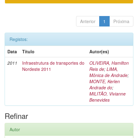
Anterior
1
Próxima
Registos:
Data
Título
Autor(es)
2011
Infraestrutura de transportes do
OLIVEIRA, Hamilton
Nordeste 2011
Reis de
;
LIMA,
Mônica de Andrade
;
MONTE, Kerlen
Andrade do
;
MILITÃO, Vivianne
Benevides
Refinar
Autor