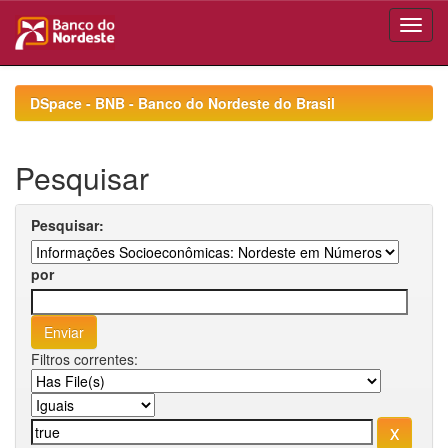
Skip
navigation
DSpace - BNB - Banco do Nordeste do Brasil
Pesquisar
Pesquisar:
por
Filtros correntes: