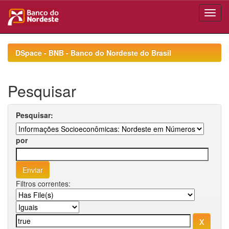
Skip
navigation
DSpace - BNB - Banco do Nordeste do Brasil
Pesquisar
Pesquisar:
por
Filtros correntes: