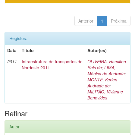
Anterior
1
Próxima
Registos:
Data
Título
Autor(es)
2011
Infraestrutura de transportes do
OLIVEIRA, Hamilton
Nordeste 2011
Reis de
;
LIMA,
Mônica de Andrade
;
MONTE, Kerlen
Andrade do
;
MILITÃO, Vivianne
Benevides
Refinar
Autor