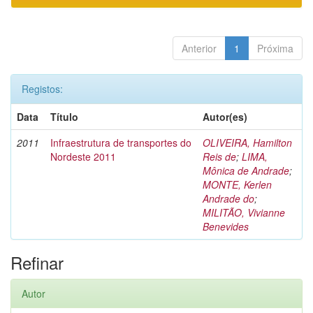
Anterior
1
Próxima
Registos:
Data
Título
Autor(es)
2011
Infraestrutura de transportes do
OLIVEIRA, Hamilton
Nordeste 2011
Reis de
;
LIMA,
Mônica de Andrade
;
MONTE, Kerlen
Andrade do
;
MILITÃO, Vivianne
Benevides
Refinar
Autor