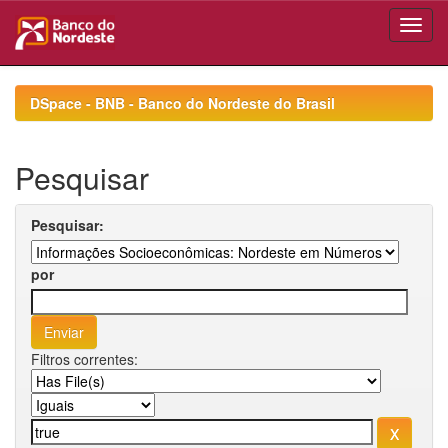
Skip
navigation
DSpace - BNB - Banco do Nordeste do Brasil
Pesquisar
Pesquisar:
por
Filtros correntes: