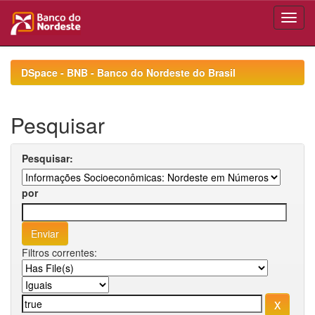
Skip
navigation
DSpace - BNB - Banco do Nordeste do Brasil
Pesquisar
Pesquisar:
por
Filtros correntes: