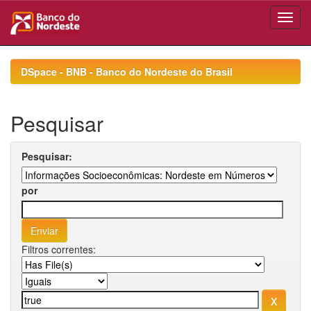
Skip
navigation
DSpace - BNB - Banco do Nordeste do Brasil
Pesquisar
Pesquisar:
por
Filtros correntes: