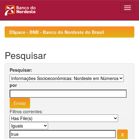
Skip
navigation
DSpace - BNB - Banco do Nordeste do Brasil
Pesquisar
Pesquisar:
por
Filtros correntes: