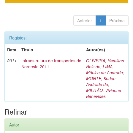
Anterior
1
Próxima
Registos:
Data
Título
Autor(es)
2011
Infraestrutura de transportes do
OLIVEIRA, Hamilton
Nordeste 2011
Reis de
;
LIMA,
Mônica de Andrade
;
MONTE, Kerlen
Andrade do
;
MILITÃO, Vivianne
Benevides
Refinar
Autor