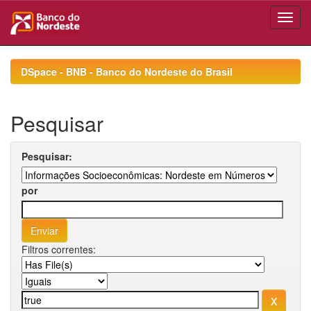
Skip
navigation
DSpace - BNB - Banco do Nordeste do Brasil
Pesquisar
Pesquisar:
por
Filtros correntes: