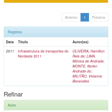
Anterior
1
Próxima
Registos:
Data
Título
Autor(es)
2011
Infraestrutura de transportes do
OLIVEIRA, Hamilton
Nordeste 2011
Reis de
;
LIMA,
Mônica de Andrade
;
MONTE, Kerlen
Andrade do
;
MILITÃO, Vivianne
Benevides
Refinar
Autor