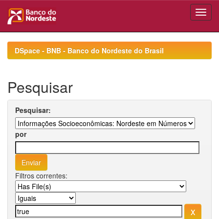
Skip
navigation
DSpace - BNB - Banco do Nordeste do Brasil
Pesquisar
Pesquisar:
por
Filtros correntes: