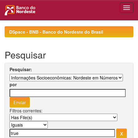
Skip
navigation
DSpace - BNB - Banco do Nordeste do Brasil
Pesquisar
Pesquisar:
por
Filtros correntes: