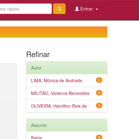
Entrar:
Refinar
Autor
LIMA, Mônica de Andrade
1
MILITÃO, Vivianne Benevides
1
OLIVEIRA, Hamilton Reis de
1
Assunto
Bahia
1