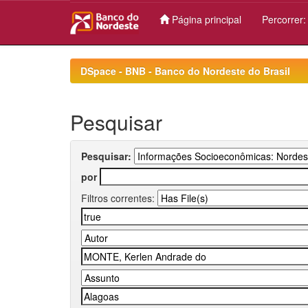
Página principal
Percorrer
Skip
navigation
DSpace - BNB - Banco do Nordeste do Brasil
Pesquisar
Pesquisar:
por
Filtros correntes: