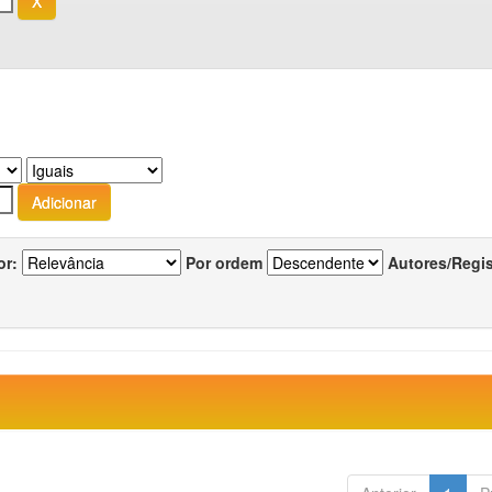
or:
Por ordem
Autores/Regi