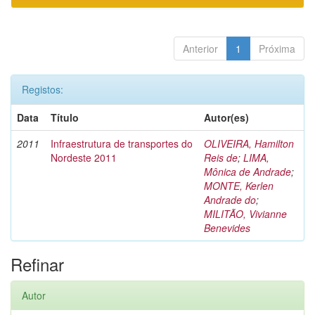
Anterior
1
Próxima
Registos:
Data
Título
Autor(es)
2011
Infraestrutura de transportes do
OLIVEIRA, Hamilton
Nordeste 2011
Reis de
;
LIMA,
Mônica de Andrade
;
MONTE, Kerlen
Andrade do
;
MILITÃO, Vivianne
Benevides
Refinar
Autor