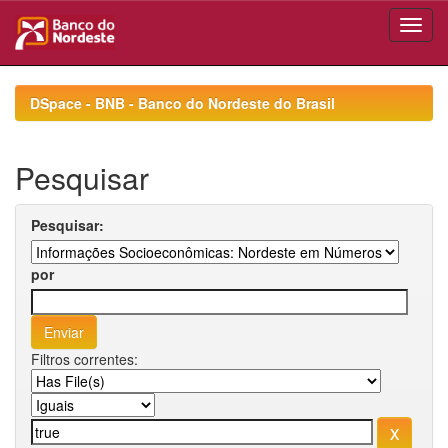
Skip
navigation
DSpace - BNB - Banco do Nordeste do Brasil
Pesquisar
Pesquisar:
por
Filtros correntes: