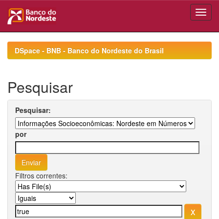
Skip
navigation
DSpace - BNB - Banco do Nordeste do Brasil
Pesquisar
Pesquisar:
por
Filtros correntes: