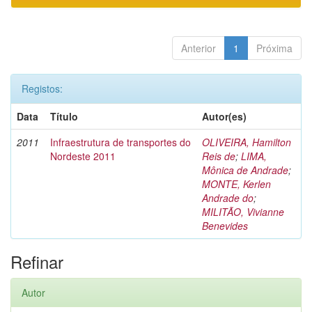
Anterior
1
Próxima
Registos:
Data
Título
Autor(es)
2011
Infraestrutura de transportes do
OLIVEIRA, Hamilton
Nordeste 2011
Reis de
;
LIMA,
Mônica de Andrade
;
MONTE, Kerlen
Andrade do
;
MILITÃO, Vivianne
Benevides
Refinar
Autor