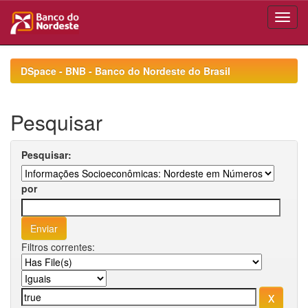
Skip
navigation
DSpace - BNB - Banco do Nordeste do Brasil
Pesquisar
Pesquisar:
por
Filtros correntes: