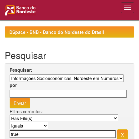
Skip
navigation
DSpace - BNB - Banco do Nordeste do Brasil
Pesquisar
Pesquisar:
por
Filtros correntes: