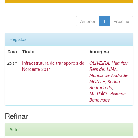
Anterior
1
Próxima
Registos:
Data
Título
Autor(es)
2011
Infraestrutura de transportes do
OLIVEIRA, Hamilton
Nordeste 2011
Reis de
;
LIMA,
Mônica de Andrade
;
MONTE, Kerlen
Andrade do
;
MILITÃO, Vivianne
Benevides
Refinar
Autor