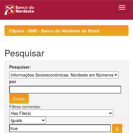
Skip
navigation
DSpace - BNB - Banco do Nordeste do Brasil
Pesquisar
Pesquisar:
por
Filtros correntes: