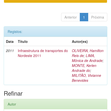
Anterior
1
Próxima
Registos:
Data
Título
Autor(es)
2011
Infraestrutura de transportes do
OLIVEIRA, Hamilton
Nordeste 2011
Reis de
;
LIMA,
Mônica de Andrade
;
MONTE, Kerlen
Andrade do
;
MILITÃO, Vivianne
Benevides
Refinar
Autor