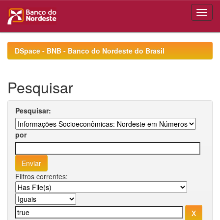
Skip
navigation
DSpace - BNB - Banco do Nordeste do Brasil
Pesquisar
Pesquisar:
por
Filtros correntes: