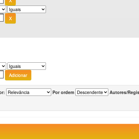
or:
Por ordem
Autores/Regi