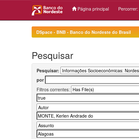
Página principal
Percorrer
Skip
navigation
DSpace - BNB - Banco do Nordeste do Brasil
Pesquisar
Pesquisar:
por
Filtros correntes: