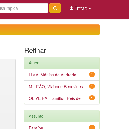
Entrar:
Refinar
Autor
LIMA, Mônica de Andrade
1
MILITÃO, Vivianne Benevides
1
OLIVEIRA, Hamilton Reis de
1
Assunto
Paraíba
1