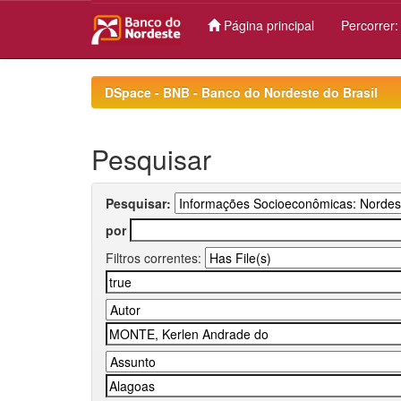
Página principal
Percorrer
Skip
navigation
DSpace - BNB - Banco do Nordeste do Brasil
Pesquisar
Pesquisar:
por
Filtros correntes: