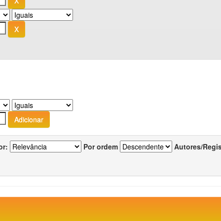
or:
Por ordem
Autores/Regi