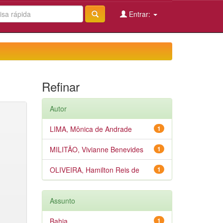
Entrar:
Refinar
Autor
LIMA, Mônica de Andrade
1
MILITÃO, Vivianne Benevides
1
OLIVEIRA, Hamilton Reis de
1
Assunto
Bahia
1