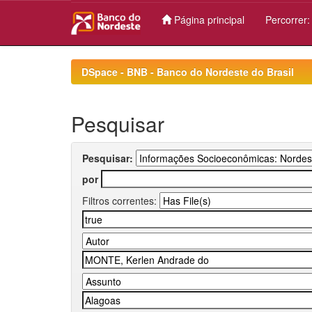
Página principal
Percorrer
Skip
navigation
DSpace - BNB - Banco do Nordeste do Brasil
Pesquisar
Pesquisar:
por
Filtros correntes: