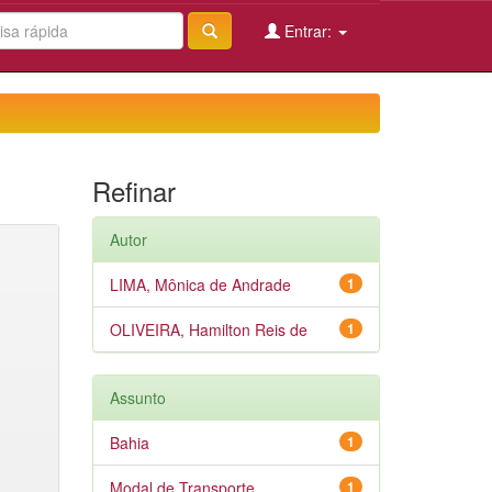
Entrar:
Refinar
Autor
LIMA, Mônica de Andrade
1
OLIVEIRA, Hamilton Reis de
1
Assunto
Bahia
1
Modal de Transporte
1