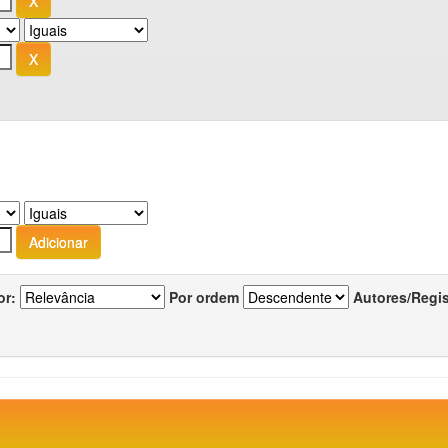
or:
Por ordem
Autores/Regi