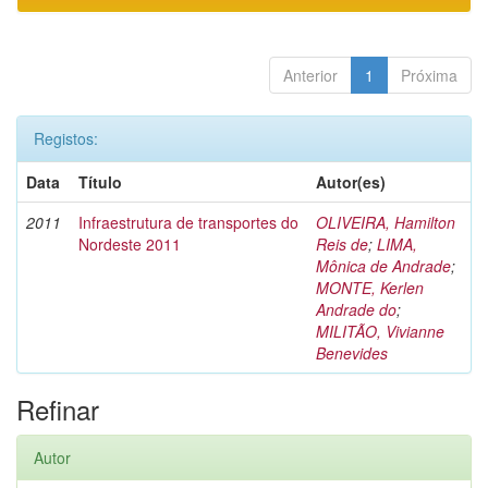
Anterior
1
Próxima
Registos:
Data
Título
Autor(es)
2011
Infraestrutura de transportes do
OLIVEIRA, Hamilton
Nordeste 2011
Reis de
;
LIMA,
Mônica de Andrade
;
MONTE, Kerlen
Andrade do
;
MILITÃO, Vivianne
Benevides
Refinar
Autor