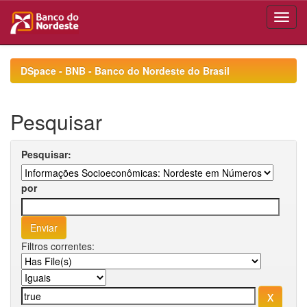
Skip
navigation
DSpace - BNB - Banco do Nordeste do Brasil
Pesquisar
Pesquisar:
por
Filtros correntes: