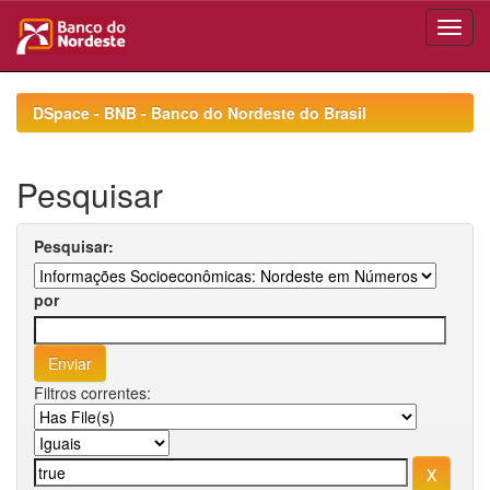
Skip
navigation
DSpace - BNB - Banco do Nordeste do Brasil
Pesquisar
Pesquisar:
por
Filtros correntes: