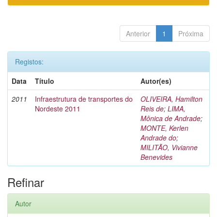
Anterior
1
Próxima
Registos:
Data
Título
Autor(es)
2011
Infraestrutura de transportes do
OLIVEIRA, Hamilton
Nordeste 2011
Reis de
;
LIMA,
Mônica de Andrade
;
MONTE, Kerlen
Andrade do
;
MILITÃO, Vivianne
Benevides
Refinar
Autor