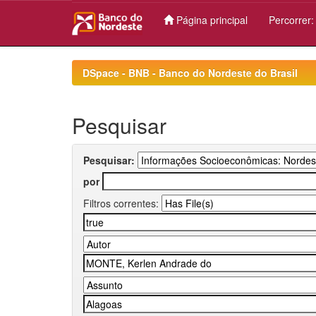
Página principal
Percorrer
Skip
navigation
DSpace - BNB - Banco do Nordeste do Brasil
Pesquisar
Pesquisar:
por
Filtros correntes: