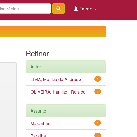
Entrar:
Refinar
Autor
LIMA, Mônica de Andrade
1
OLIVEIRA, Hamilton Reis de
1
Assunto
Maranhão
1
Paraíba
1