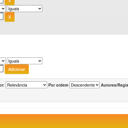
or:
Por ordem
Autores/Regi