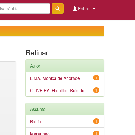
Entrar:
Refinar
Autor
LIMA, Mônica de Andrade
1
OLIVEIRA, Hamilton Reis de
1
Assunto
Bahia
1
Maranhão
1