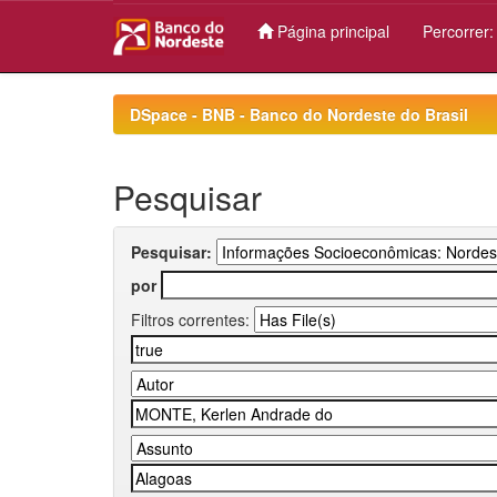
Página principal
Percorrer
Skip
navigation
DSpace - BNB - Banco do Nordeste do Brasil
Pesquisar
Pesquisar:
por
Filtros correntes: