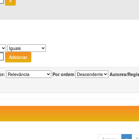
or:
Por ordem
Autores/Regi