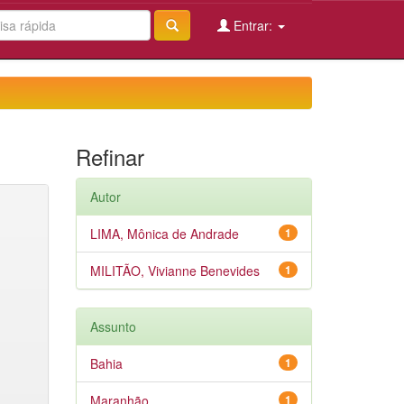
Entrar:
Refinar
Autor
LIMA, Mônica de Andrade
1
MILITÃO, Vivianne Benevides
1
Assunto
Bahia
1
Maranhão
1