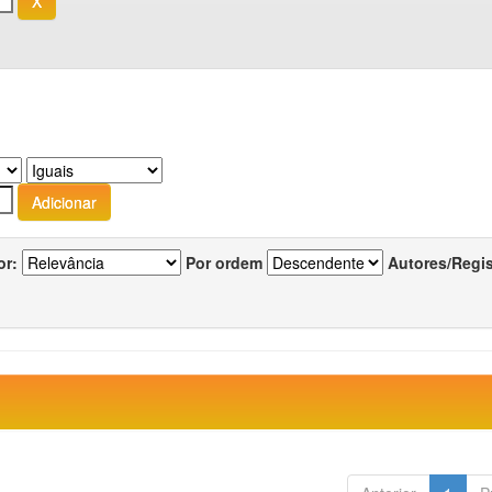
or:
Por ordem
Autores/Regi