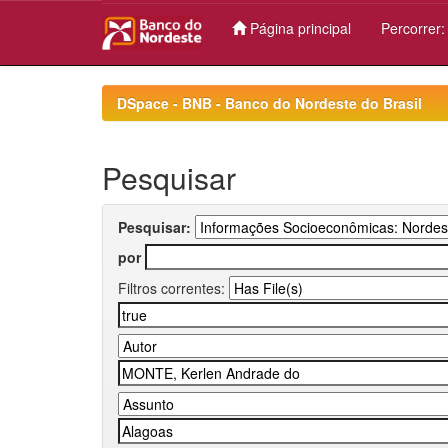
Página principal
Percorrer
Skip
navigation
DSpace - BNB - Banco do Nordeste do Brasil
Pesquisar
Pesquisar:
por
Filtros correntes: