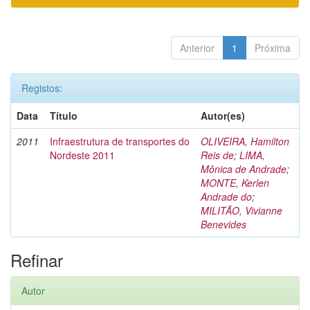
Anterior
1
Próxima
Registos:
Data
Título
Autor(es)
2011
Infraestrutura de transportes do
OLIVEIRA, Hamilton
Nordeste 2011
Reis de
;
LIMA,
Mônica de Andrade
;
MONTE, Kerlen
Andrade do
;
MILITÃO, Vivianne
Benevides
Refinar
Autor