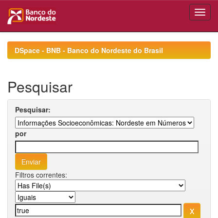
Skip
navigation
DSpace - BNB - Banco do Nordeste do Brasil
Pesquisar
Pesquisar:
por
Filtros correntes: