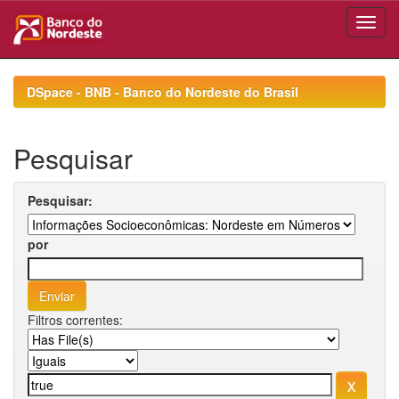
Skip
navigation
DSpace - BNB - Banco do Nordeste do Brasil
Pesquisar
Pesquisar:
por
Filtros correntes: