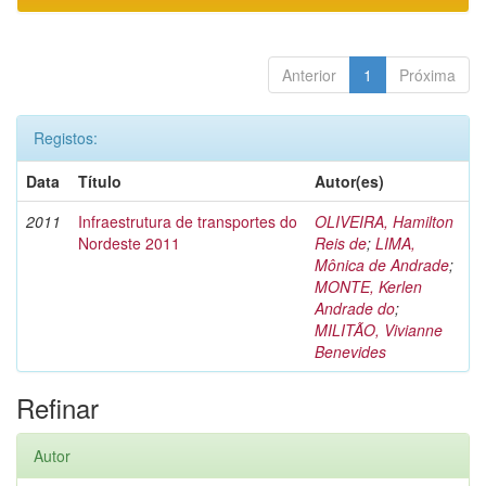
Anterior
1
Próxima
Registos:
Data
Título
Autor(es)
2011
Infraestrutura de transportes do
OLIVEIRA, Hamilton
Nordeste 2011
Reis de
;
LIMA,
Mônica de Andrade
;
MONTE, Kerlen
Andrade do
;
MILITÃO, Vivianne
Benevides
Refinar
Autor