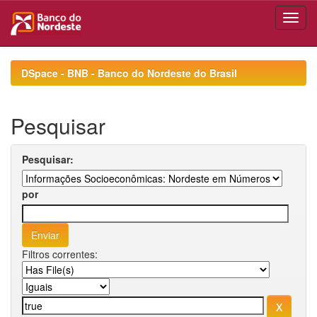
Skip
navigation
DSpace - BNB - Banco do Nordeste do Brasil
Pesquisar
Pesquisar:
por
Filtros correntes: