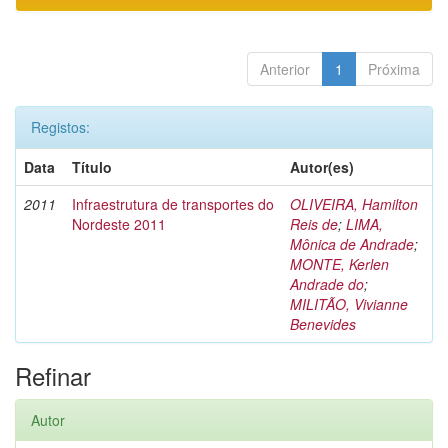
Anterior
1
Próxima
Registos:
Data
Título
Autor(es)
2011
Infraestrutura de transportes do
OLIVEIRA, Hamilton
Nordeste 2011
Reis de
;
LIMA,
Mônica de Andrade
;
MONTE, Kerlen
Andrade do
;
MILITÃO, Vivianne
Benevides
Refinar
Autor