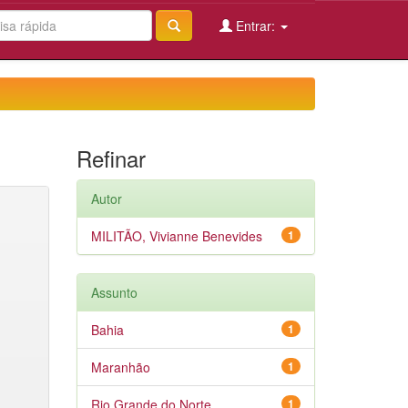
Entrar:
Refinar
Autor
MILITÃO, Vivianne Benevides
1
Assunto
Bahia
1
Maranhão
1
Rio Grande do Norte
1