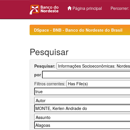
Página principal
Percorrer
Skip
navigation
DSpace - BNB - Banco do Nordeste do Brasil
Pesquisar
Pesquisar:
por
Filtros correntes: