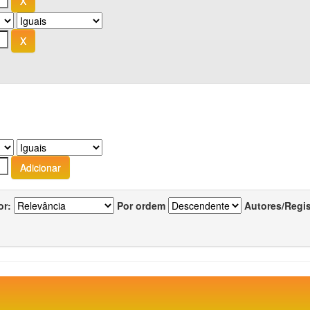
or:
Por ordem
Autores/Regi