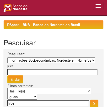
Skip
navigation
DSpace - BNB - Banco do Nordeste do Brasil
Pesquisar
Pesquisar:
por
Filtros correntes: