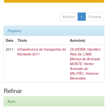
Anterior
1
Próxima
Registos:
Data
Título
Autor(es)
2011
Infraestrutura de transportes do
OLIVEIRA, Hamilton
Nordeste 2011
Reis de
;
LIMA,
Mônica de Andrade
;
MONTE, Kerlen
Andrade do
;
MILITÃO, Vivianne
Benevides
Refinar
Autor