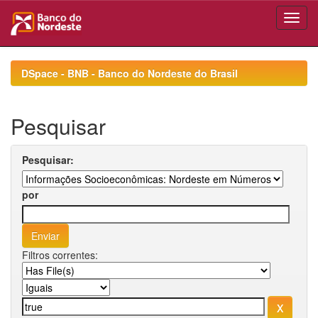
Skip
navigation
DSpace - BNB - Banco do Nordeste do Brasil
Pesquisar
Pesquisar:
por
Filtros correntes: