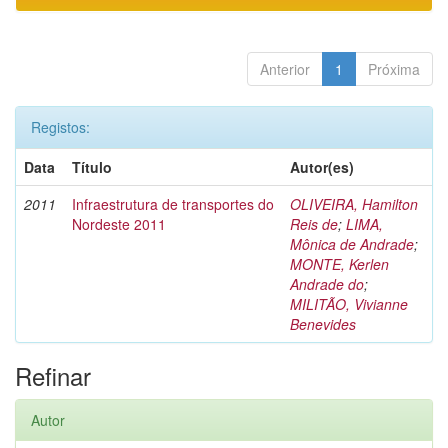
Anterior
1
Próxima
Registos:
Data
Título
Autor(es)
2011
Infraestrutura de transportes do
OLIVEIRA, Hamilton
Nordeste 2011
Reis de
;
LIMA,
Mônica de Andrade
;
MONTE, Kerlen
Andrade do
;
MILITÃO, Vivianne
Benevides
Refinar
Autor