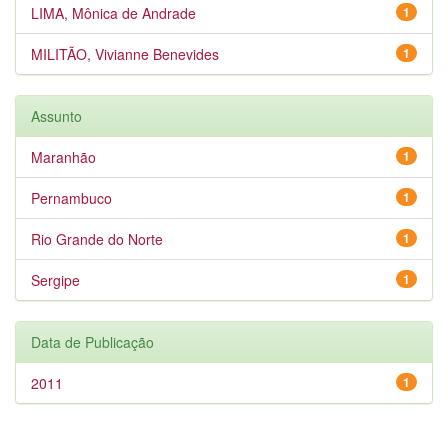
LIMA, Mônica de Andrade
1
MILITÃO, Vivianne Benevides
1
Assunto
Maranhão
1
Pernambuco
1
Rio Grande do Norte
1
Sergipe
1
Data de Publicação
2011
1