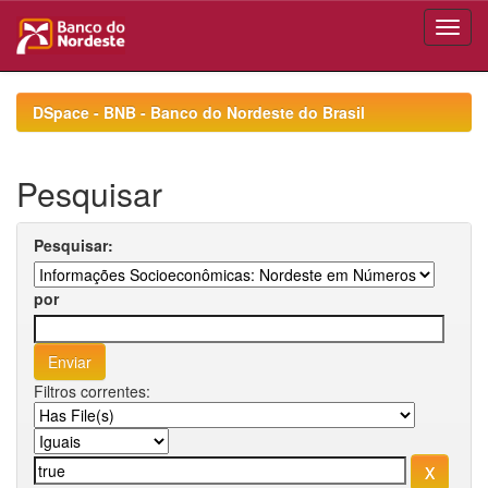
Skip
navigation
DSpace - BNB - Banco do Nordeste do Brasil
Pesquisar
Pesquisar:
por
Filtros correntes: