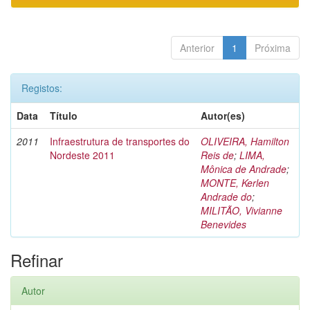
Anterior
1
Próxima
Registos:
Data
Título
Autor(es)
2011
Infraestrutura de transportes do
OLIVEIRA, Hamilton
Nordeste 2011
Reis de
;
LIMA,
Mônica de Andrade
;
MONTE, Kerlen
Andrade do
;
MILITÃO, Vivianne
Benevides
Refinar
Autor