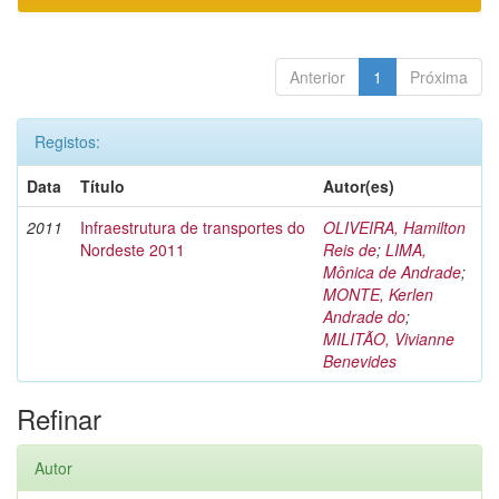
Anterior
1
Próxima
Registos:
Data
Título
Autor(es)
2011
Infraestrutura de transportes do
OLIVEIRA, Hamilton
Nordeste 2011
Reis de
;
LIMA,
Mônica de Andrade
;
MONTE, Kerlen
Andrade do
;
MILITÃO, Vivianne
Benevides
Refinar
Autor