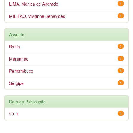
LIMA, Mônica de Andrade
1
MILITÃO, Vivianne Benevides
1
Assunto
Bahia
1
Maranhão
1
Pernambuco
1
Sergipe
1
Data de Publicação
2011
1