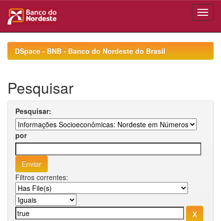
Skip
navigation
DSpace - BNB - Banco do Nordeste do Brasil
Pesquisar
Pesquisar:
por
Filtros correntes: