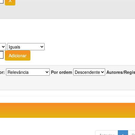
or:
Por ordem
Autores/Regi