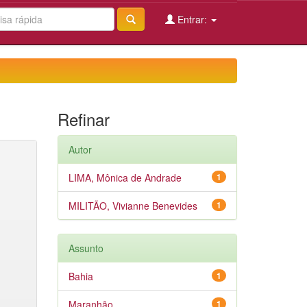
Entrar:
Refinar
Autor
LIMA, Mônica de Andrade
1
MILITÃO, Vivianne Benevides
1
Assunto
Bahia
1
Maranhão
1