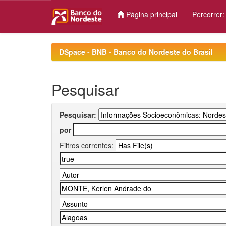
Página principal
Percorrer
Skip
navigation
DSpace - BNB - Banco do Nordeste do Brasil
Pesquisar
Pesquisar:
por
Filtros correntes: