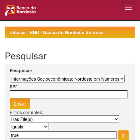
Skip
navigation
DSpace - BNB - Banco do Nordeste do Brasil
Pesquisar
Pesquisar:
por
Filtros correntes: