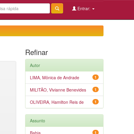
Entrar:
Refinar
Autor
LIMA, Mônica de Andrade
1
MILITÃO, Vivianne Benevides
1
OLIVEIRA, Hamilton Reis de
1
Assunto
Bahia
1