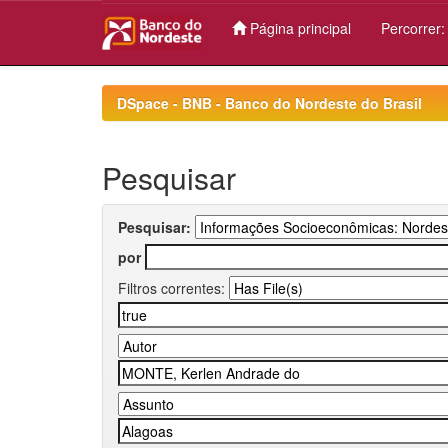
Página principal
Percorrer
Skip
navigation
DSpace - BNB - Banco do Nordeste do Brasil
Pesquisar
Pesquisar:
por
Filtros correntes: