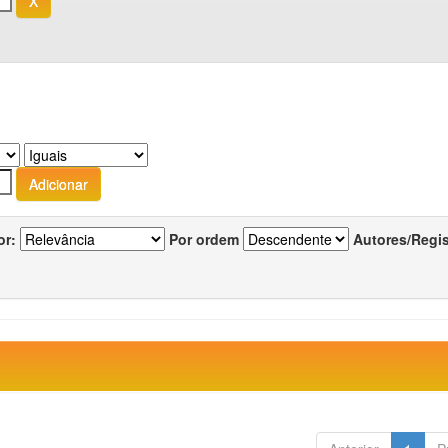
or:
Por ordem
Autores/Regi