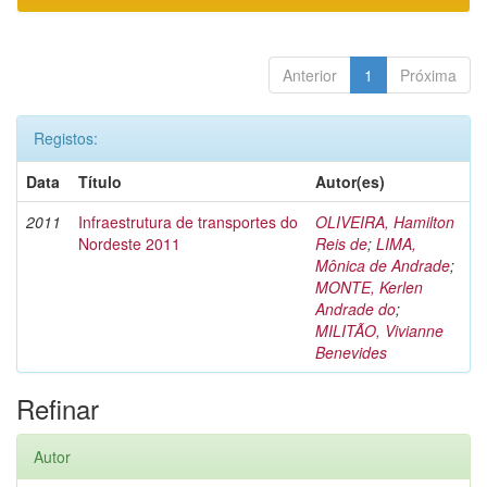
Anterior
1
Próxima
Registos:
Data
Título
Autor(es)
2011
Infraestrutura de transportes do
OLIVEIRA, Hamilton
Nordeste 2011
Reis de
;
LIMA,
Mônica de Andrade
;
MONTE, Kerlen
Andrade do
;
MILITÃO, Vivianne
Benevides
Refinar
Autor