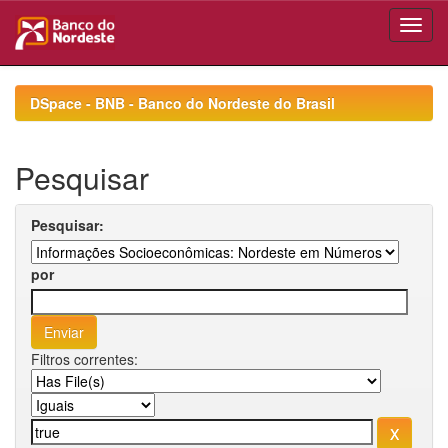
Skip
navigation
DSpace - BNB - Banco do Nordeste do Brasil
Pesquisar
Pesquisar:
por
Filtros correntes: