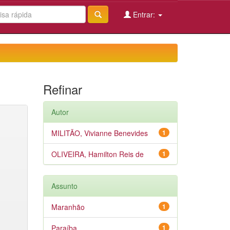
Entrar:
Refinar
Autor
MILITÃO, Vivianne Benevides
1
OLIVEIRA, Hamilton Reis de
1
Assunto
Maranhão
1
Paraíba
1