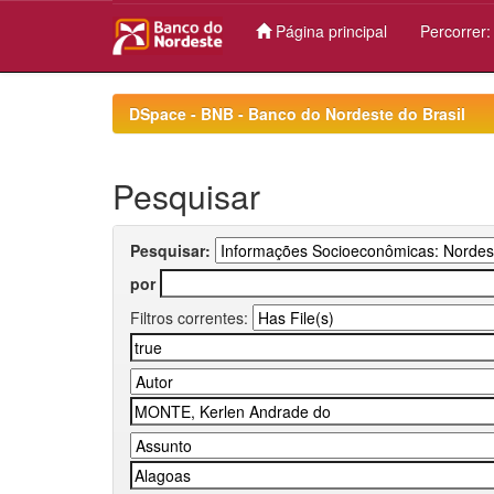
Página principal
Percorrer
Skip
navigation
DSpace - BNB - Banco do Nordeste do Brasil
Pesquisar
Pesquisar:
por
Filtros correntes: