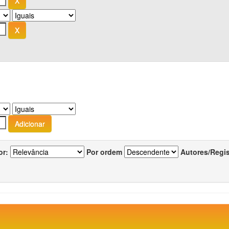
or:
Por ordem
Autores/Regi