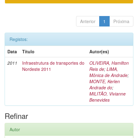
Anterior
1
Próxima
Registos:
Data
Título
Autor(es)
2011
Infraestrutura de transportes do
OLIVEIRA, Hamilton
Nordeste 2011
Reis de
;
LIMA,
Mônica de Andrade
;
MONTE, Kerlen
Andrade do
;
MILITÃO, Vivianne
Benevides
Refinar
Autor