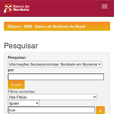
Skip
navigation
DSpace - BNB - Banco do Nordeste do Brasil
Pesquisar
Pesquisar:
por
Filtros correntes: