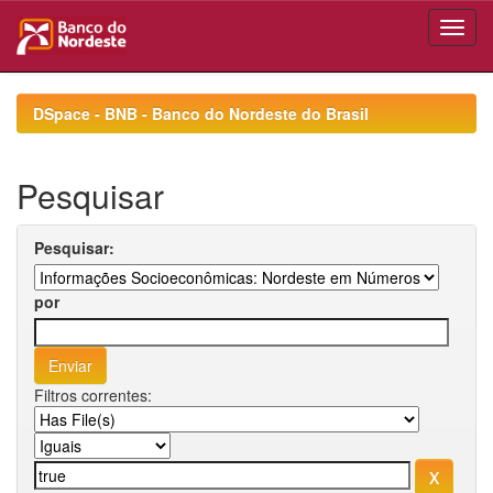
Skip
navigation
DSpace - BNB - Banco do Nordeste do Brasil
Pesquisar
Pesquisar:
por
Filtros correntes: