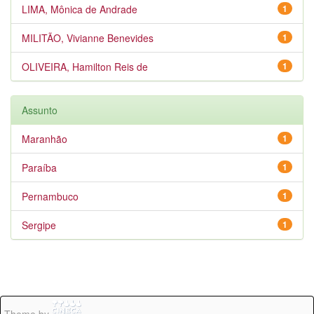
LIMA, Mônica de Andrade
1
MILITÃO, Vivianne Benevides
1
OLIVEIRA, Hamilton Reis de
1
Assunto
Maranhão
1
Paraíba
1
Pernambuco
1
Sergipe
1