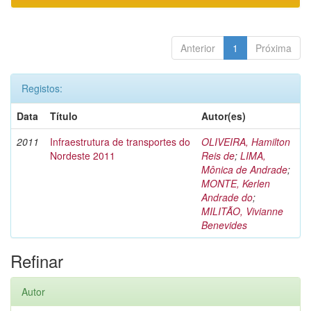
Anterior
1
Próxima
Registos:
Data
Título
Autor(es)
2011
Infraestrutura de transportes do
OLIVEIRA, Hamilton
Nordeste 2011
Reis de
;
LIMA,
Mônica de Andrade
;
MONTE, Kerlen
Andrade do
;
MILITÃO, Vivianne
Benevides
Refinar
Autor