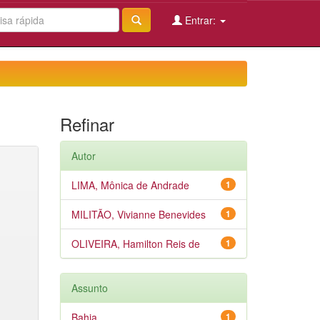
Entrar:
Refinar
Autor
LIMA, Mônica de Andrade
1
MILITÃO, Vivianne Benevides
1
OLIVEIRA, Hamilton Reis de
1
Assunto
Bahia
1