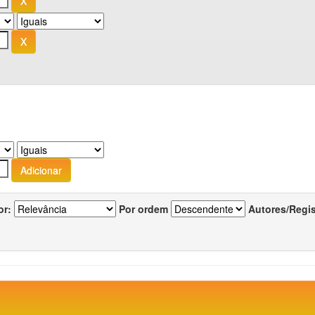
or:
Por ordem
Autores/Regi