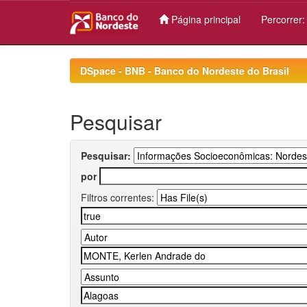
Página principal
Percorrer
Skip
navigation
DSpace - BNB - Banco do Nordeste do Brasil
Pesquisar
Pesquisar:
por
Filtros correntes: