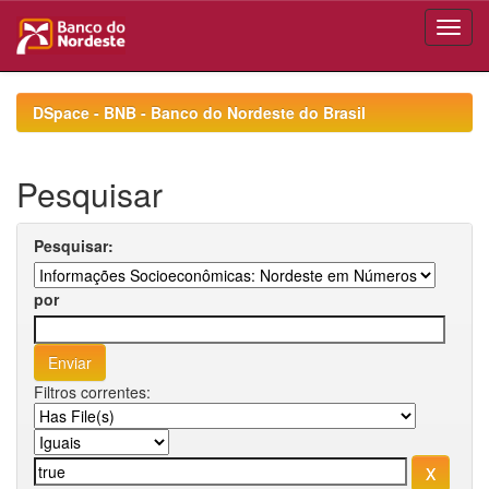
Skip
navigation
DSpace - BNB - Banco do Nordeste do Brasil
Pesquisar
Pesquisar:
por
Filtros correntes: