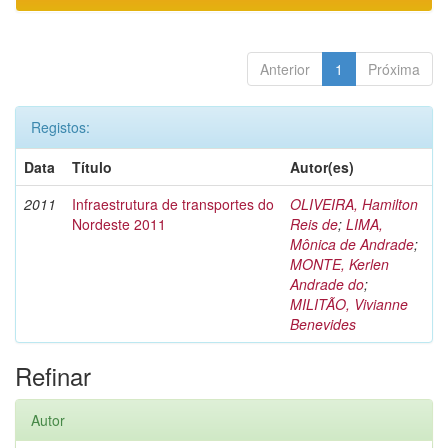
Anterior
1
Próxima
Registos:
Data
Título
Autor(es)
2011
Infraestrutura de transportes do
OLIVEIRA, Hamilton
Nordeste 2011
Reis de
;
LIMA,
Mônica de Andrade
;
MONTE, Kerlen
Andrade do
;
MILITÃO, Vivianne
Benevides
Refinar
Autor