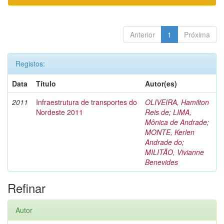
Anterior
1
Próxima
Registos:
Data
Título
Autor(es)
2011
Infraestrutura de transportes do
OLIVEIRA, Hamilton
Nordeste 2011
Reis de
;
LIMA,
Mônica de Andrade
;
MONTE, Kerlen
Andrade do
;
MILITÃO, Vivianne
Benevides
Refinar
Autor