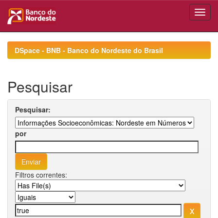
Skip
navigation
DSpace - BNB - Banco do Nordeste do Brasil
Pesquisar
Pesquisar:
por
Filtros correntes: