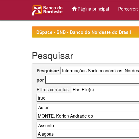
Página principal
Percorrer
Skip
navigation
DSpace - BNB - Banco do Nordeste do Brasil
Pesquisar
Pesquisar:
por
Filtros correntes: