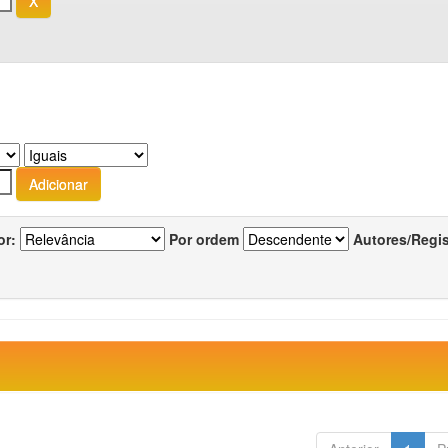
or:
Por ordem
Autores/Regi