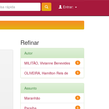
Entrar:
Refinar
Autor
MILITÃO, Vivianne Benevides
1
OLIVEIRA, Hamilton Reis de
1
Assunto
Maranhão
1
Paraíba
1