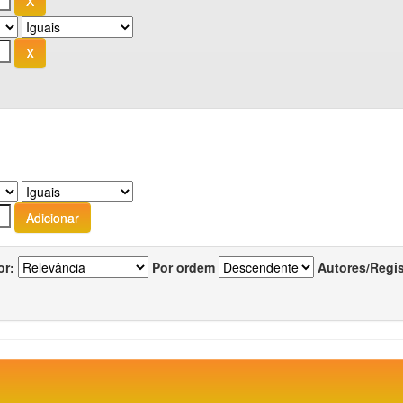
or:
Por ordem
Autores/Regi