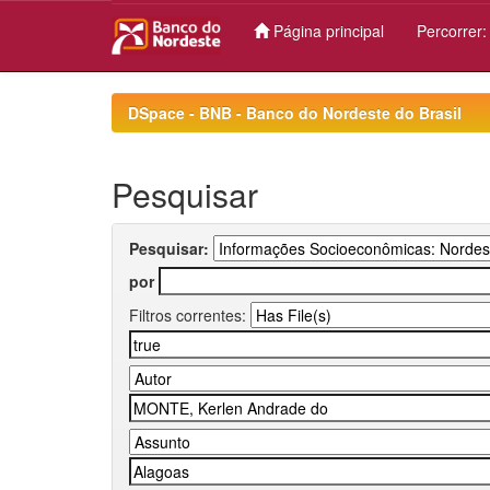
Página principal
Percorrer
Skip
navigation
DSpace - BNB - Banco do Nordeste do Brasil
Pesquisar
Pesquisar:
por
Filtros correntes: