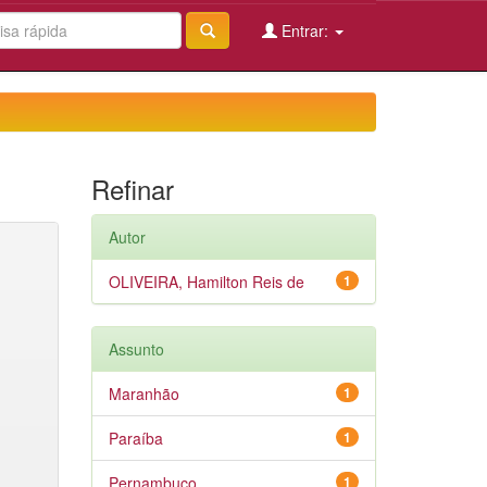
Entrar:
Refinar
Autor
OLIVEIRA, Hamilton Reis de
1
Assunto
Maranhão
1
Paraíba
1
Pernambuco
1