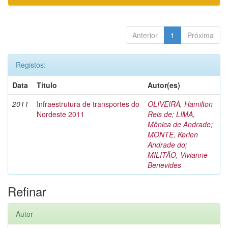
Anterior
1
Próxima
Registos:
Data
Título
Autor(es)
2011
Infraestrutura de transportes do
OLIVEIRA, Hamilton
Nordeste 2011
Reis de
;
LIMA,
Mônica de Andrade
;
MONTE, Kerlen
Andrade do
;
MILITÃO, Vivianne
Benevides
Refinar
Autor