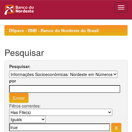
Skip
navigation
DSpace - BNB - Banco do Nordeste do Brasil
Pesquisar
Pesquisar:
por
Filtros correntes: