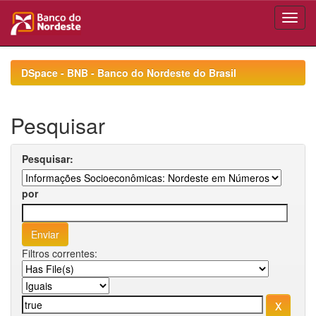
Skip
navigation
DSpace - BNB - Banco do Nordeste do Brasil
Pesquisar
Pesquisar:
por
Filtros correntes: