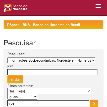
Skip
navigation
DSpace - BNB - Banco do Nordeste do Brasil
Pesquisar
Pesquisar:
por
Filtros correntes: