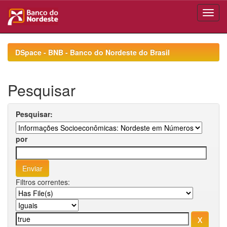
Skip
navigation
DSpace - BNB - Banco do Nordeste do Brasil
Pesquisar
Pesquisar:
por
Filtros correntes: