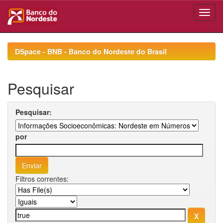
Skip
navigation
DSpace - BNB - Banco do Nordeste do Brasil
Pesquisar
Pesquisar:
por
Filtros correntes: